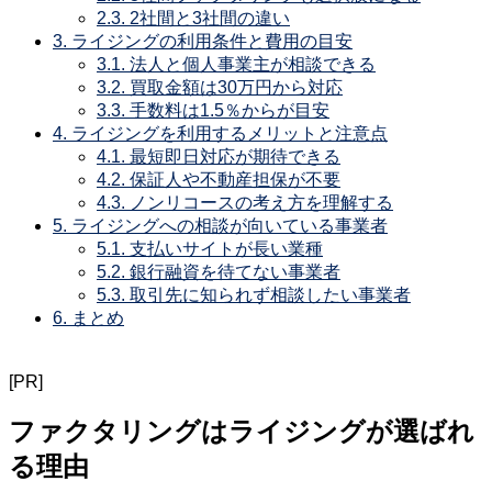
2.3.
2社間と3社間の違い
3.
ライジングの利用条件と費用の目安
3.1.
法人と個人事業主が相談できる
3.2.
買取金額は30万円から対応
3.3.
手数料は1.5％からが目安
4.
ライジングを利用するメリットと注意点
4.1.
最短即日対応が期待できる
4.2.
保証人や不動産担保が不要
4.3.
ノンリコースの考え方を理解する
5.
ライジングへの相談が向いている事業者
5.1.
支払いサイトが長い業種
5.2.
銀行融資を待てない事業者
5.3.
取引先に知られず相談したい事業者
6.
まとめ
[PR]
ファクタリングはライジングが選ばれ
る理由