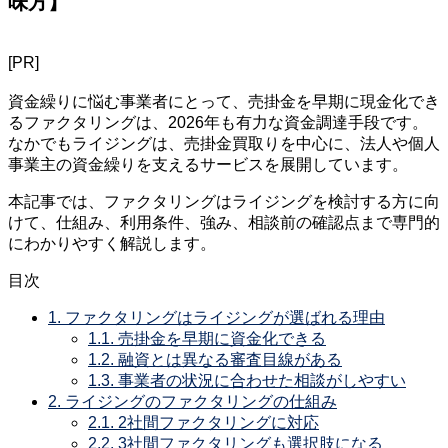
味方】
[PR]
資金繰りに悩む事業者にとって、売掛金を早期に現金化でき
るファクタリングは、2026年も有力な資金調達手段です。
なかでもライジングは、売掛金買取りを中心に、法人や個人
事業主の資金繰りを支えるサービスを展開しています。
本記事では、ファクタリングはライジングを検討する方に向
けて、仕組み、利用条件、強み、相談前の確認点まで専門的
にわかりやすく解説します。
目次
1.
ファクタリングはライジングが選ばれる理由
1.1.
売掛金を早期に資金化できる
1.2.
融資とは異なる審査目線がある
1.3.
事業者の状況に合わせた相談がしやすい
2.
ライジングのファクタリングの仕組み
2.1.
2社間ファクタリングに対応
2.2.
3社間ファクタリングも選択肢になる