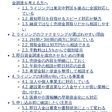
金調達を考える方へ
1.1.
ライジングは東京中野区を拠点に全国対応し
ている
1.2.
最短即日を目指せるスピード対応が魅力
1.3.
融資ではなく売掛金買取りだから相談しやす
い
2.
ライジングのファクタリングが選ばれやすい理由
2.1.
2社間と3社間の両方に対応している
2.2.
買取金額は30万円から相談できる
2.3.
手数料は1.5％からで個別提示
3.
即日資金調達を成功させるための準備
3.1.
売掛金の内容を明確にしておく
3.2.
午前中の相談が即日対応の近道
3.3.
希望金額と使途を整理して相談する
4.
ライジングの利用が向いている事業者
4.1.
法人や個人事業主に対応している
4.2.
建設業や運送業など入金サイトが長い業種に
合いやすい
4.3.
医療や介護報酬の早期資金化にも対応
5.
申し込み前に確認したい注意点
5.1.
即日入金は審査や書類状況によって変わる