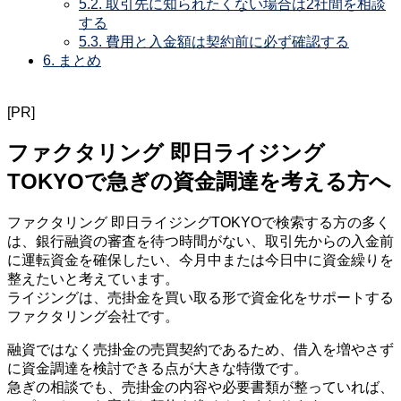
5.2.
取引先に知られたくない場合は2社間を相談
する
5.3.
費用と入金額は契約前に必ず確認する
6.
まとめ
[PR]
ファクタリング 即日ライジング
TOKYOで急ぎの資金調達を考える方へ
ファクタリング 即日ライジングTOKYOで検索する方の多く
は、銀行融資の審査を待つ時間がない、取引先からの入金前
に運転資金を確保したい、今月中または今日中に資金繰りを
整えたいと考えています。
ライジングは、売掛金を買い取る形で資金化をサポートする
ファクタリング会社です。
融資ではなく売掛金の売買契約であるため、借入を増やさず
に資金調達を検討できる点が大きな特徴です。
急ぎの相談でも、売掛金の内容や必要書類が整っていれば、