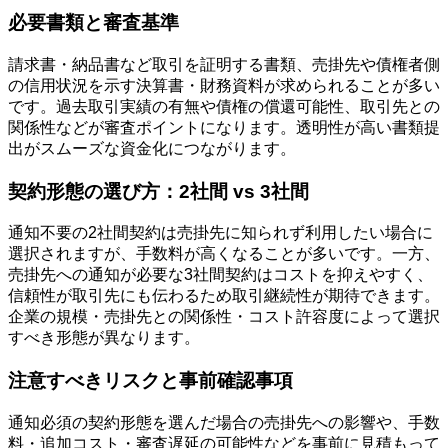
必要書類と審査基準
請求書・納品書など取引を証明する書類、売掛先や債権者側
の信用状況を示す決算書・財務資料が求められることが多い
です。過去取引実績の有無や債権の償還可能性、取引先との
関係性などが審査ポイントになります。透明性が高い書類提
出がスムーズな資金化につながります。
契約形態の選び方：2社間 vs 3社間
通知不要の2社間契約は売掛先に知られず利用したい場合に
選択されますが、手数料が高くなることが多いです。一方、
売掛先への通知が必要な3社間契約はコストを抑えやすく、
信頼性が取引先にも伝わるため取引継続性が期待できます。
企業の規模・売掛先との関係性・コスト許容度によって選択
すべき形態が異なります。
注意すべきリスクと事前確認事項
通知必須の契約形態を選んだ場合の売掛先への影響や、手数
料・追加コスト・審査遅延の可能性などを事前に見積もって