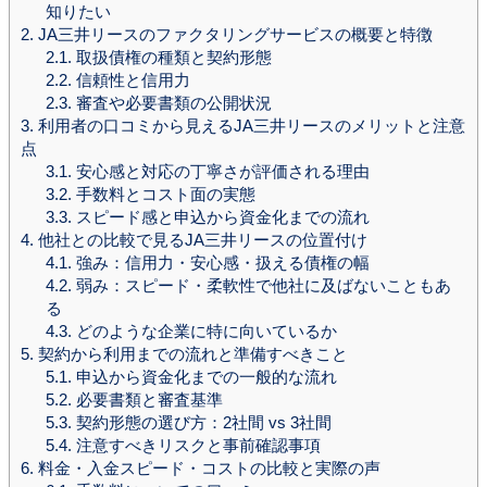
知りたい
2.
JA三井リースのファクタリングサービスの概要と特徴
2.1.
取扱債権の種類と契約形態
2.2.
信頼性と信用力
2.3.
審査や必要書類の公開状況
3.
利用者の口コミから見えるJA三井リースのメリットと注意
点
3.1.
安心感と対応の丁寧さが評価される理由
3.2.
手数料とコスト面の実態
3.3.
スピード感と申込から資金化までの流れ
4.
他社との比較で見るJA三井リースの位置付け
4.1.
強み：信用力・安心感・扱える債権の幅
4.2.
弱み：スピード・柔軟性で他社に及ばないこともあ
る
4.3.
どのような企業に特に向いているか
5.
契約から利用までの流れと準備すべきこと
5.1.
申込から資金化までの一般的な流れ
5.2.
必要書類と審査基準
5.3.
契約形態の選び方：2社間 vs 3社間
5.4.
注意すべきリスクと事前確認事項
6.
料金・入金スピード・コストの比較と実際の声