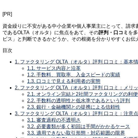
[PR]
資金繰りに不安がある中小企業や個人事業主にとって、請求
であるOLTA（オルタ）に焦点をあて、その
評判・口コミ
を多
ビス」と判断できるかどうか、その根拠を分かりやすくお伝
目次
1.
ファクタリング OLTA（オルタ）評判 口コミ：基本
1.1.
サービス内容と沿革
1.2.
手数料、買取率、入金スピードの実績
1.3.
口コミで見える利用者の実態
2.
ファクタリング OLTA（オルタ）評判 口コミ：メリ
2.1.
オンライン完結と2社間ファクタリングの利便
2.2.
手数料の透明性と低水準であるという評判
2.3.
銀行・金融機関との提携による信頼性
3.
ファクタリング OLTA（オルタ）評判 口コミ：注意
3.1.
審査過程の不透明さ
3.2.
必要書類が多く初回は手間がかかるケース
3.3.
適用できない取引形態・対応範囲の限界