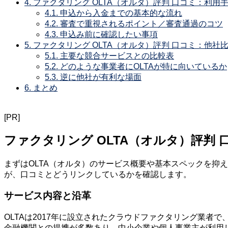
4.
ファクタリング OLTA（オルタ）評判 口コミ：利用
4.1.
申込から入金までの基本的な流れ
4.2.
審査で重視されるポイント／審査通過のコツ
4.3.
申込み前に確認したい事項
5.
ファクタリング OLTA（オルタ）評判 口コミ：他社
5.1.
主要な競合サービスとの比較表
5.2.
どのような事業者にOLTAが特に向いているか
5.3.
逆に他社が有利な場面
6.
まとめ
[PR]
ファクタリング OLTA（オルタ）評判
まずはOLTA（オルタ）のサービス概要や基本スペックを抑
が、口コミとどうリンクしているかを確認します。
サービス内容と沿革
OLTAは2017年に設立されたクラウドファクタリング業
金融機関との提携が多数あり、中小企業や個人事業主が利用