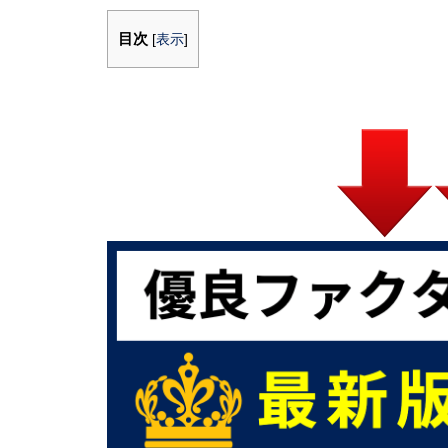
目次
[
表示
]