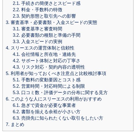
2.1.
手続きの簡便さとスピード感
2.2.
料金・手数料の特徴
2.3.
契約形態と取引先への影響
3.
審査基準・必要書類・入金スピードの実態
3.1.
審査基準と審査時間
3.2.
必要書類の種類と準備の手間
3.3.
入金スピードの実例
4.
スリーエスの運営体制と信頼性
4.1.
会社情報と所在地・連絡先
4.2.
サポート体制と対応の丁寧さ
4.3.
リスク対応・契約内容の透明性
5.
利用者が知っておくべき注意点と比較検討事項
5.1.
手数料の変動要因とコスト感
5.2.
営業時間・対応時間による制限
5.3.
口コミ数・評価データの分布に関する見方
6.
このような人にスリーエスの利用がおすすめ
6.1.
急ぎで資金が必要な事業者
6.2.
書類を揃える余裕が小さい方
6.3.
売掛先に知られたくない取引をしたい方
7.
まとめ