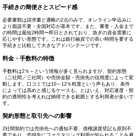
手続きの簡便さとスピード感
必要書類は請求書と通帳の2点のみで、オンライン申込みに
より面談不要・全国対応が基本です。また、審査・入金まで
の時間は最短2時間〜即日とされており、急ぎの資金需要に
応じやすい形態です。これは銀行融資での長い時間を要する
手続きと比較して大きなアドバンテージです。
料金・手数料の特徴
手数料は2％～という情報が多く見られますが、契約形態
（二社間／三社間）や売掛金額・売掛先の信用度によって変
動します。口コミでは10～12％程度という声もあり、条件
によっては高めと感じるケースも。とはいえ、対応速度・契
約の透明性を考えれば納得できる範囲とする利用者が多いで
す。
契約形態と取引先への影響
2社間契約では売掛先への通知不要、債権譲渡登記も原則不
要であり、売掛先にファクタリング利用が知られることを避