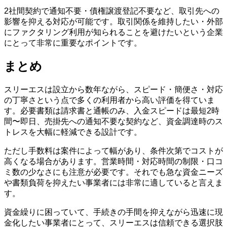
2社間契約で通知不要・債権譲渡登記不要など、取引先への
影響を抑える対応が可能です。取引関係を維持したい・外部
にファクタリング利用が知られることを避けたいという企業
にとって非常に重要なポイントです。
まとめ
スリーエスは設立から数年ながら、スピード・簡便さ・対応
の丁寧さという点で多くの利用者から高い評価を得ていま
す。必要書類は請求書と通帳のみ、入金スピードは最短2時
間〜即日、売掛先への通知不要な契約など、資金調達時のス
トレスを大幅に軽減できる設計です。
ただし手数料は案件によって幅があり、条件次第でコストが
高くなる場合があります。営業時間・対応時間の制限・口コ
ミ数の少なさにも注意が必要です。それでも急な資金ニーズ
や書類負荷を抑えたい事業者には非常に適していると言えま
す。
資金繰りに困っていて、手続きの手間を抑えながら迅速に現
金化したい事業者にとって、スリーエスは信頼できる選択肢