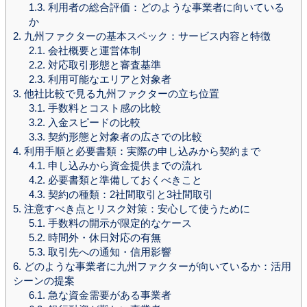
1.3.
利用者の総合評価：どのような事業者に向いている
か
2.
九州ファクターの基本スペック：サービス内容と特徴
2.1.
会社概要と運営体制
2.2.
対応取引形態と審査基準
2.3.
利用可能なエリアと対象者
3.
他社比較で見る九州ファクターの立ち位置
3.1.
手数料とコスト感の比較
3.2.
入金スピードの比較
3.3.
契約形態と対象者の広さでの比較
4.
利用手順と必要書類：実際の申し込みから契約まで
4.1.
申し込みから資金提供までの流れ
4.2.
必要書類と準備しておくべきこと
4.3.
契約の種類：2社間取引と3社間取引
5.
注意すべき点とリスク対策：安心して使うために
5.1.
手数料の開示が限定的なケース
5.2.
時間外・休日対応の有無
5.3.
取引先への通知・信用影響
6.
どのような事業者に九州ファクターが向いているか：活用
シーンの提案
6.1.
急な資金需要がある事業者