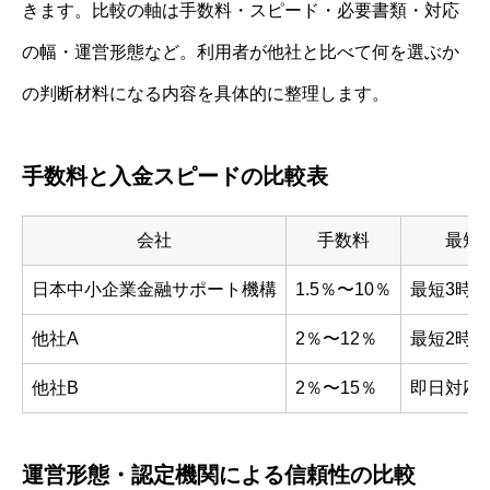
きます。比較の軸は手数料・スピード・必要書類・対応
の幅・運営形態など。利用者が他社と比べて何を選ぶか
の判断材料になる内容を具体的に整理します。
手数料と入金スピードの比較表
会社
手数料
最短
日本中小企業金融サポート機構
1.5％〜10％
最短3時
他社A
2％〜12％
最短2時
他社B
2％〜15％
即日対応
運営形態・認定機関による信頼性の比較