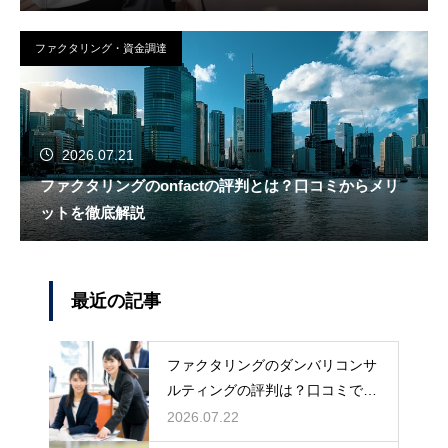
ファクタリング・資金調達
2026.07.21
ファクタリングのonfactの評判とは？口コミからメリ
ットを徹底解説
最近の記事
ファクタリングのダンバリコンサ
ルティングの評判は？口コミで実
態を解説
2026.07.22