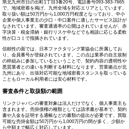
県北九州市日の出町1丁目3番20号、電話番号093-383-7665
で、地域密着を掲げ、九州全域を対応エリアとしています。
取り扱い額は50万円から1,000万円程度となっており、中小
企業や個人事業主の少口・中口案件に適したサービス設計が
なされています。審査通過率の公開はされていませんが、赤
字決算・税金滞納・銀行リスケ中などでも相談に応じる柔軟
性が口コミで指摘されています。
信頼性の面では、日本ファクタリング業協会に所属してお
り、会員番号が登録されています。この点は業界の自主規制
の枠組みに参加しているということで、契約内容の透明性や
悪質業者との違いを判断する材料になります。営業拠点が北
九州にあり、出張対応可能な地域密着スタンスを取っている
こともローカル利用者には安心材料です。
審査条件と取扱額の範囲
リンクジャパンの審査対象は法人だけでなく、個人事業主も
含まれます。売掛債権の種類としては請求書が基本で、契約
書や入金を証明する通帳などの書類の提出が必要です。買取
可能な売掛金額は50万円から1,000万円の間が多く、少額か
ら中額まで幅広く対応しています。