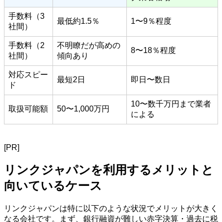
手数料（3
最低約1.5％
1〜9％程度
社間）
手数料（2
不明瞭だが高めの
8〜18％程度
社間）
傾向あり
対応スピー
最短2日
即日〜数日
ド
10〜数千万円まで業者
取扱可能額
50〜1,000万円
による
[PR]
リンクジャパンを利用するメリットと
向いているケース
リンクジャパンは特に以下のような状況でメリットが大きく
なる会社です。まず、銀行融資が難しい赤字決算・過去に税