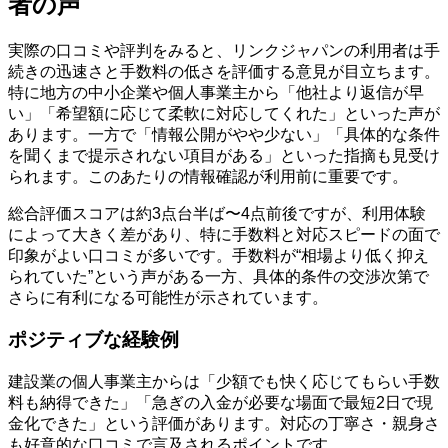
者の声
実際の口コミや評判をみると、リンクジャパンの利用者は手
続きの迅速さと手数料の低さを評価する意見が目立ちます。
特に地方の中小企業や個人事業主から「他社より返信が早
い」「希望額に応じて柔軟に対応してくれた」といった声が
あります。一方で「情報公開がやや少ない」「具体的な条件
を聞くまで提示されない項目がある」といった指摘も見受け
られます。このあたりの情報確認が利用前に重要です。
総合評価スコアは約3点台半ば〜4点前後ですが、利用体験
によって大きく差があり、特に手数料と対応スピードの面で
印象がよい口コミが多いです。手数料が“相場より低く抑え
られていた”という声がある一方、具体的条件の交渉次第で
さらに有利になる可能性が示されています。
ポジティブな経験例
建設業の個人事業主からは「少額でも快く応じてもらい手数
料も納得できた」「急ぎの入金が必要な場面で最短2日で現
金化できた」という評価があります。対応の丁寧さ・親身さ
も好意的な口コミで言及されるポイントです。