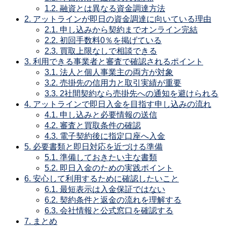
1.2.
融資とは異なる資金調達方法
2.
アットラインが即日の資金調達に向いている理由
2.1.
申し込みから契約までオンライン完結
2.2.
初回手数料0％を掲げている
2.3.
買取上限なしで相談できる
3.
利用できる事業者と審査で確認されるポイント
3.1.
法人と個人事業主の両方が対象
3.2.
売掛先の信用力と取引実績が重要
3.3.
2社間契約なら売掛先への通知を避けられる
4.
アットラインで即日入金を目指す申し込みの流れ
4.1.
申し込みと必要情報の送信
4.2.
審査と買取条件の確認
4.3.
電子契約後に指定口座へ入金
5.
必要書類と即日対応を近づける準備
5.1.
準備しておきたい主な書類
5.2.
即日入金のための実践ポイント
6.
安心して利用するために確認したいこと
6.1.
最短表示は入金保証ではない
6.2.
契約条件と返金の流れを理解する
6.3.
会社情報と公式窓口を確認する
7.
まとめ