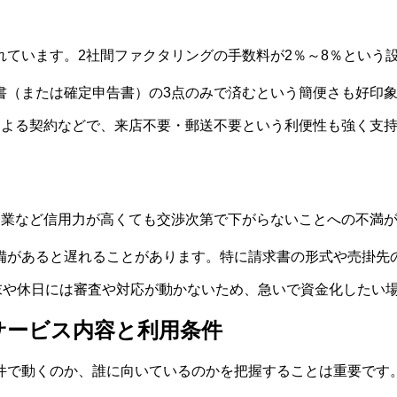
れています。2社間ファクタリングの手数料が2％～8％という
書（または確定申告書）の3点のみで済むという簡便さも好印
ンによる契約などで、来店不要・郵送不要という利便性も強く支
企業など信用力が高くても交渉次第で下がらないことへの不満
備があると遅れることがあります。特に請求書の形式や売掛先
週末や休日には審査や対応が動かないため、急いで資金化したい
）のサービス内容と利用条件
件で動くのか、誰に向いているのかを把握することは重要です