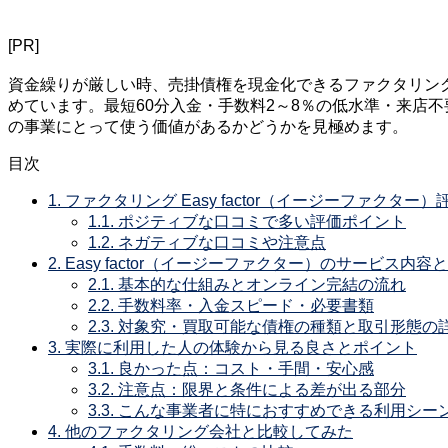
[PR]
資金繰りが厳しい時、売掛債権を現金化できるファクタリングは
めています。最短60分入金・手数料2～8％の低水準・来店
の事業にとって使う価値があるかどうかを見極めます。
目次
1.
ファクタリング Easy factor（イージーファクター
1.1.
ポジティブな口コミで多い評価ポイント
1.2.
ネガティブな口コミや注意点
2.
Easy factor（イージーファクター）のサービス内容
2.1.
基本的な仕組みとオンライン完結の流れ
2.2.
手数料率・入金スピード・必要書類
2.3.
対象究・買取可能な債権の種類と取引形態の
3.
実際に利用した人の体験から見る良さとポイント
3.1.
良かった点：コスト・手間・安心感
3.2.
注意点：限界と条件による差が出る部分
3.3.
こんな事業者に特におすすめできる利用シー
4.
他のファクタリング会社と比較してみた