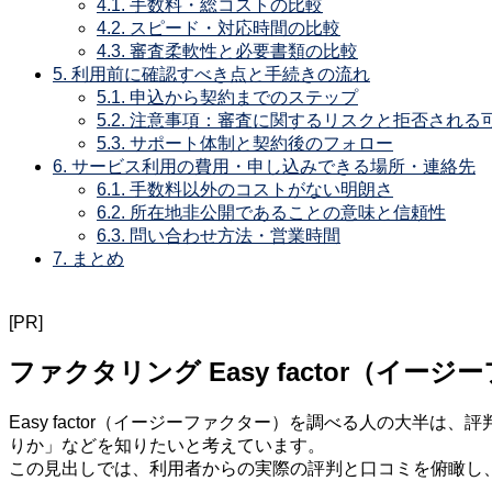
4.1.
手数料・総コストの比較
4.2.
スピード・対応時間の比較
4.3.
審査柔軟性と必要書類の比較
5.
利用前に確認すべき点と手続きの流れ
5.1.
申込から契約までのステップ
5.2.
注意事項：審査に関するリスクと拒否される
5.3.
サポート体制と契約後のフォロー
6.
サービス利用の費用・申し込みできる場所・連絡先
6.1.
手数料以外のコストがない明朗さ
6.2.
所在地非公開であることの意味と信頼性
6.3.
問い合わせ方法・営業時間
7.
まとめ
[PR]
ファクタリング Easy factor（イ
Easy factor（イージーファクター）を調べる人の大
りか」などを知りたいと考えています。
この見出しでは、利用者からの実際の評判と口コミを俯瞰し