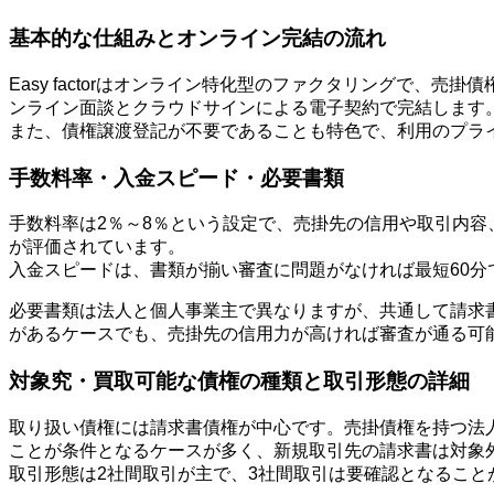
基本的な仕組みとオンライン完結の流れ
Easy factorはオンライン特化型のファクタリングで、
ンライン面談とクラウドサインによる電子契約で完結します
また、債権譲渡登記が不要であることも特色で、利用のプラ
手数料率・入金スピード・必要書類
手数料率は2％～8％という設定で、売掛先の信用や取引内
が評価されています。
入金スピードは、書類が揃い審査に問題がなければ最短60分
必要書類は法人と個人事業主で異なりますが、共通して請求
があるケースでも、売掛先の信用力が高ければ審査が通る可
対象究・買取可能な債権の種類と取引形態の詳細
取り扱い債権には請求書債権が中心です。売掛債権を持つ法
ことが条件となるケースが多く、新規取引先の請求書は対象
取引形態は2社間取引が主で、3社間取引は要確認となるこ