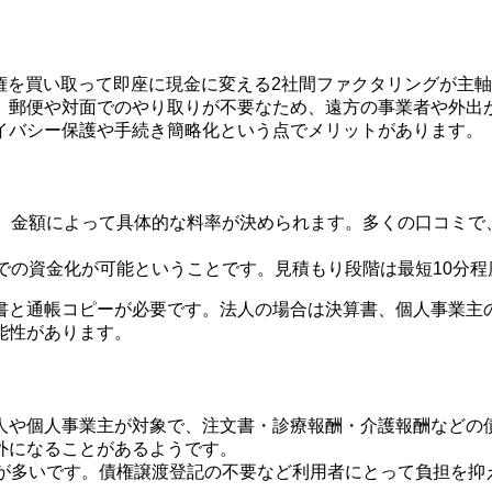
売掛債権を買い取って即座に現金に変える2社間ファクタリングが
。郵便や対面でのやり取りが不要なため、遠方の事業者や外出
イバシー保護や手続き簡略化という点でメリットがあります。
容、金額によって具体的な料率が決められます。多くの口コミで
での資金化が可能ということです。見積もり段階は最短10分
書と通帳コピーが必要です。法人の場合は決算書、個人事業主
能性があります。
人や個人事業主が対象で、注文書・診療報酬・介護報酬などの
外になることがあるようです。
とが多いです。債権譲渡登記の不要など利用者にとって負担を抑