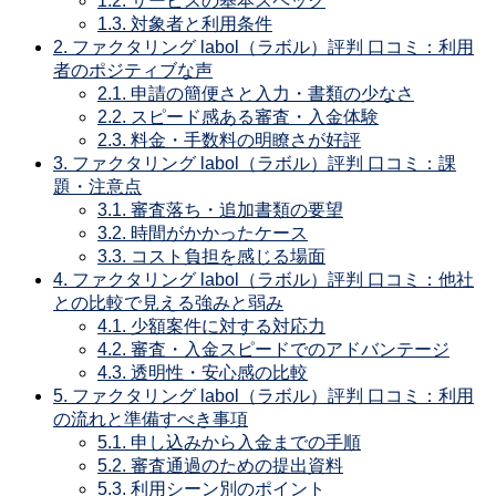
1.2.
サービスの基本スペック
1.3.
対象者と利用条件
2.
ファクタリング labol（ラボル）評判 口コミ：利用
者のポジティブな声
2.1.
申請の簡便さと入力・書類の少なさ
2.2.
スピード感ある審査・入金体験
2.3.
料金・手数料の明瞭さが好評
3.
ファクタリング labol（ラボル）評判 口コミ：課
題・注意点
3.1.
審査落ち・追加書類の要望
3.2.
時間がかかったケース
3.3.
コスト負担を感じる場面
4.
ファクタリング labol（ラボル）評判 口コミ：他社
との比較で見える強みと弱み
4.1.
少額案件に対する対応力
4.2.
審査・入金スピードでのアドバンテージ
4.3.
透明性・安心感の比較
5.
ファクタリング labol（ラボル）評判 口コミ：利用
の流れと準備すべき事項
5.1.
申し込みから入金までの手順
5.2.
審査通過のための提出資料
5.3.
利用シーン別のポイント