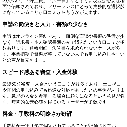
の支払い」「外注費」「広告費」などすぐに現金が必要な場
面で信頼されており、フリーランスにとって実務的な選択肢
になっていることが口コミからもうかがえます。
申請の簡便さと入力・書類の少なさ
申請はオンライン完結であり、面倒な面談や書類の準備が少
なく、請求書・本人確認書類のみで済んだという口コミが多
数あります。通帳明細・決算書を求められないケースが多
く、事業初期で資料が整っていない人でも申し込みしやすい
との声が目立ちます。
スピード感ある審査・入金体験
最短60分審査→入金という口コミが数多くあり、土日祝日
や夜間の申し込みでも迅速な対応があったとの事例がありま
す。急ぎの入金を希望する場合に頼りになるという意見が強
く、時間的な安心感を得ているユーザーが多数です。
料金・手数料の明瞭さが好評
手数料が一律10％で固定されていることが評価されてお