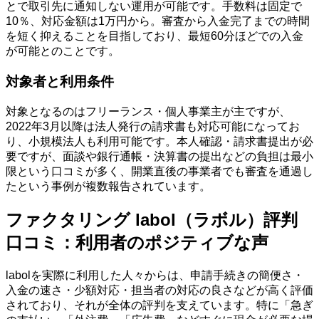
とで取引先に通知しない運用が可能です。手数料は固定で
10％、対応金額は1万円から。審査から入金完了までの時間
を短く抑えることを目指しており、最短60分ほどでの入金
が可能とのことです。
対象者と利用条件
対象となるのはフリーランス・個人事業主が主ですが、
2022年3月以降は法人発行の請求書も対応可能になってお
り、小規模法人も利用可能です。本人確認・請求書提出が必
要ですが、面談や銀行通帳・決算書の提出などの負担は最小
限という口コミが多く、開業直後の事業者でも審査を通過し
たという事例が複数報告されています。
ファクタリング labol（ラボル）評判
口コミ：利用者のポジティブな声
labolを実際に利用した人々からは、申請手続きの簡便さ・
入金の速さ・少額対応・担当者の対応の良さなどが高く評価
されており、それが全体の評判を支えています。特に「急ぎ