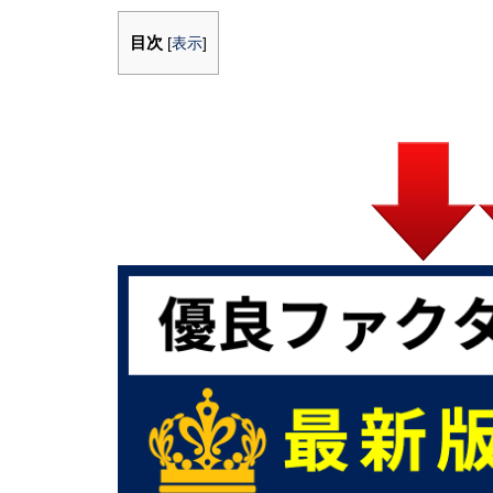
目次
[
表示
]