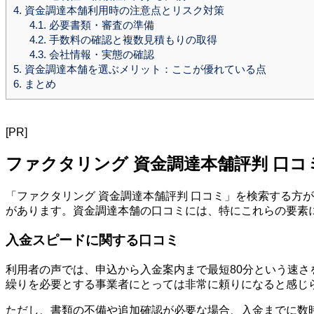
4.
資金調達本舗利用時の注意点とリスク対策
4.1.
必要書類・審査の準備
4.2.
手数料の確認と複数見積もりの取得
4.3.
会社情報・実態の確認
5.
資金調達本舗を選ぶメリット：ここが優れている点
6.
まとめ
[PR]
ファクタリング 資金調達本舗評判 口
「ファクタリング 資金調達本舗評判 口コミ」を検索する方
があります。資金調達本舗の口コミには、特にこれらの要素
入金スピードに関する口コミ
利用者の声では、申込から入金案内まで最短80分という速
繰りを必要とする事業者にとっては非常に頼りになると感じ
ただし、書類の不備や追加確認が必要な場合、入金までに数