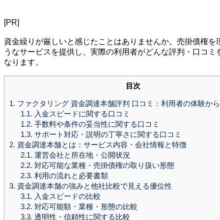
[PR]
資金繰りが厳しいと感じたことはありませんか。売掛債権を
うなサービスを提供し、実際の利用者がどんな評判・口コミ
なります。
目次
1.
ファクタリング 資金調達本舗評判 口コミ：利用者の体験か
1.1.
入金スピードに関する口コミ
1.2.
手数料や条件の妥当性に関する口コミ
1.3.
サポート対応・説明の丁寧さに関する口コミ
2.
資金調達本舗とは：サービス内容・会社情報と特徴
2.1.
運営会社と所在地・公開状況
2.2.
対応可能な業種・売掛債権の取り扱い形態
2.3.
利用の流れと必要書類
3.
資金調達本舗の強みと他社比較で見える優位性
3.1.
入金スピードの比較
3.2.
対応可能額・業種・形態の比較
3.3.
透明性・信頼性に関する比較