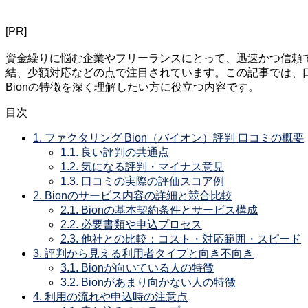
[PR]
資金繰りに悩む企業やフリーランスにとって、迅速かつ信頼で
結、少額対応などの点で注目されています。この記事では、
Bionの特徴を深く理解したい方に役立つ内容です。
目次
1.
ファクタリング Bion（バイオン）評判 口コミの概要
1.1.
良い評判の共通点
1.2.
気になる評判・マイナス意見
1.3.
口コミの実際の評価スコア例
2.
Bionのサービス内容の詳細と競合比較
2.1.
Bionの基本契約条件とサービス構成
2.2.
必要書類や申込プロセス
2.3.
他社との比較：コスト・対応範囲・スピード
3.
評判から見える利用者タイプと向き不向き
3.1.
Bionが向いている人の特徴
3.2.
Bionがあまり向かない人の特徴
4.
利用の流れや申込時の注意点