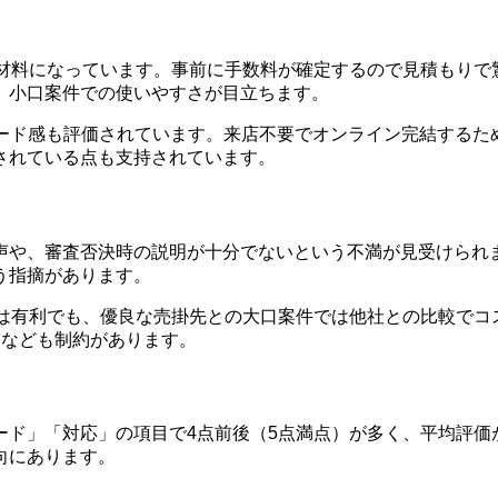
心材料になっています。事前に手数料が確定するので見積もりで
、小口案件での使いやすさが目立ちます。
ピード感も評価されています。来店不要でオンライン完結する
されている点も支持されています。
声や、審査否決時の説明が十分でないという不満が見受けられ
う指摘があります。
では有利でも、優良な売掛先との大口案件では他社との比較でコ
点なども制約があります。
ド」「対応」の項目で4点前後（5点満点）が多く、平均評価が
向にあります。