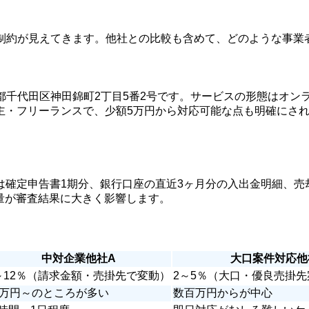
と制約が見えてきます。他社との比較も含めて、どのような事業者
都千代田区神田錦町2丁目5番2号です。サービスの形態はオン
・フリーランスで、少額5万円から対応可能な点も明確にされ
は確定申告書1期分、銀行口座の直近3ヶ月分の入出金明細、売
量が審査結果に大きく影響します。
中対企業他社A
大口案件対応他
～12％（請求金額・売掛先で変動）
2～5％（大口・優良売掛
0万円～のところが多い
数百万円からが中心