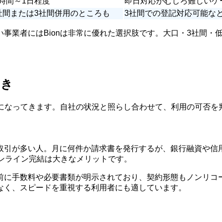
時間～1日程度
即日対応がむしろ難しいケ
社間または3社間併用のところも
3社間での登記対応可能な
事業者にはBionは非常に優れた選択肢です。大口・3社間・
向き
確になってきます。自社の状況と照らし合わせて、利用の可否を
取引が多い人。月に何件か請求書を発行するが、銀行融資や信
ンライン完結は大きなメリットです。
前に手数料や必要書類が明示されており、契約形態もノンリコ
なく、スピードを重視する利用者にも適しています。