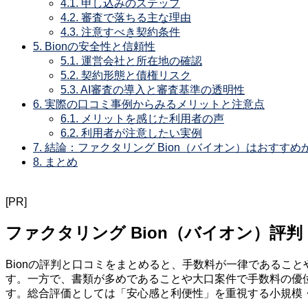
4.1.
申し込みのステップ
4.2.
審査で落ちる主な理由
4.3.
注意すべき契約条件
5.
Bionの安全性と信頼性
5.1.
運営会社と所在地の確認
5.2.
契約形態と債権リスク
5.3.
AI審査の導入と審査基準の透明性
6.
実際の口コミ事例からみるメリットと注意点
6.1.
メリットを感じた利用者の声
6.2.
利用者が注意したい実例
7.
結論：ファクタリング Bion（バイオン）はおすすめ
8.
まとめ
[PR]
ファクタリング Bion（バイオン）評判
Bionの評判と口コミをまとめると、手数料が一律であるこ
す。一方で、書類が多めであることや大口案件で手数料の優
す。総合評価としては「安心感と利便性」を重視する小規模