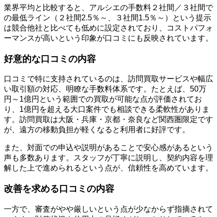
業界平均と比較すると、アルシエの手数料２社間／３社間で
の最低ライン（２社間2.5％～、３社間1.5％～）という提示
は競合他社と比べても低めに設定されており、コストパフォ
ーマンスが高いという印象が口コミにも反映されています。
好意的な口コミの内容
口コミで特に支持されているのは、訪問買取サービスや幅広
い取引額の対応、明瞭な手数料体系です。たとえば、50万
円～1億円という範囲での買取が可能な点が評価されてお
り、1億円を超える大口案件でも相談できる柔軟性がありま
す。訪問買取は大阪・兵庫・京都・奈良など関西圏限定です
が、遠方の移動負担が軽くなると利用者に好評です。
また、対面での申込や説明があることで安心感があるという
声も多数あります。スタッフが丁寧に説明し、契約内容を理
解した上で進められるという点が、信頼性を高めています。
改善を求める口コミの内容
一方で、審査がやや厳しいという点が少なからず指摘されて