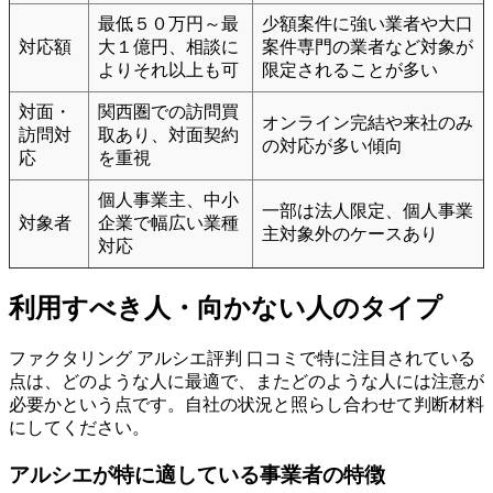
最低５０万円～最
少額案件に強い業者や大口
対応額
大１億円、相談に
案件専門の業者など対象が
よりそれ以上も可
限定されることが多い
対面・
関西圏での訪問買
オンライン完結や来社のみ
訪問対
取あり、対面契約
の対応が多い傾向
応
を重視
個人事業主、中小
一部は法人限定、個人事業
対象者
企業で幅広い業種
主対象外のケースあり
対応
利用すべき人・向かない人のタイプ
ファクタリング アルシエ評判 口コミで特に注目されている
点は、どのような人に最適で、またどのような人には注意が
必要かという点です。自社の状況と照らし合わせて判断材料
にしてください。
アルシエが特に適している事業者の特徴