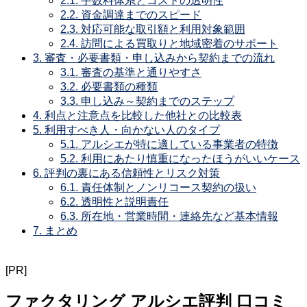
2.1.
手数料体系とコストの透明性
2.2.
資金調達までのスピード
2.3.
対応可能な取引額と利用対象範囲
2.4.
訪問による買取りと地域密着のサポート
3.
審査・必要書類・申し込みから契約までの流れ
3.1.
審査の基準と通りやすさ
3.2.
必要書類の種類
3.3.
申し込み～契約までのステップ
4.
利点と注意点を比較した他社との比較表
5.
利用すべき人・向かない人のタイプ
5.1.
アルシエが特に適している事業者の特徴
5.2.
利用にあたり慎重になったほうがいいケース
6.
評判の裏にある信頼性とリスク対策
6.1.
責任体制とノンリコース契約の扱い
6.2.
透明性と説明責任
6.3.
所在地・営業時間・連絡先など基本情報
7.
まとめ
[PR]
ファクタリング アルシエ評判 口コミ