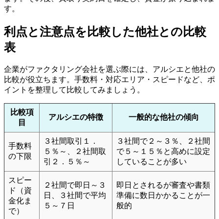
す。
利点と注意点を比較した他社との比較
表
企業がファクタリング会社を選ぶ際には、アルシエと他社の
比較が役立ちます。手数料・対応エリア・スピードなど、ポ
イントを整理して比較してみましょう。
比較項
アルシエの特徴
一般的な他社の傾向
目
３社間取引１．
３社間で２～３％、２社間
手数料
５％～、２社間取
で５～１５％と高めに設定
の下限
引２．５％～
していることが多い
スピー
２社間で即日～３
即日とされるが審査や書類
ド（資
日、３社間で平均
準備に数日かかることが一
金化ま
５～７日
般的
で）