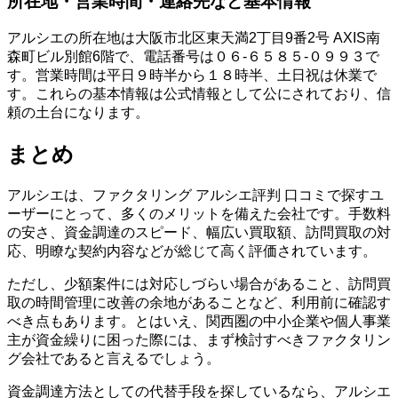
所在地・営業時間・連絡先など基本情報
アルシエの所在地は大阪市北区東天満2丁目9番2号 AXIS南
森町ビル別館6階で、電話番号は０６‐６５８５‐０９９３で
す。営業時間は平日９時半から１８時半、土日祝は休業で
す。これらの基本情報は公式情報として公にされており、信
頼の土台になります。
まとめ
アルシエは、ファクタリング アルシエ評判 口コミで探すユ
ーザーにとって、多くのメリットを備えた会社です。手数料
の安さ、資金調達のスピード、幅広い買取額、訪問買取の対
応、明瞭な契約内容などが総じて高く評価されています。
ただし、少額案件には対応しづらい場合があること、訪問買
取の時間管理に改善の余地があることなど、利用前に確認す
べき点もあります。とはいえ、関西圏の中小企業や個人事業
主が資金繰りに困った際には、まず検討すべきファクタリン
グ会社であると言えるでしょう。
資金調達方法としての代替手段を探しているなら、アルシエ