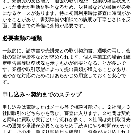
す。売掛先の支払能力、過去の取引履歴、企業の経営状況と
いった要素が判断材料となるため、決算書などの書類が必要
になるケースがあります。特に初回利用時は審査に時間がか
かることがあり、書類準備や相談での説明が丁寧とされる反
面、通過までの準備に余裕が必要です。
必要書類の種類
一般的に、請求書や売掛先との取引契約書、通帳の写し、会
社の登記簿謄本などが求められます。個人事業主の場合は確
定申告書等財務状況を示すものが必要となることが多いで
す。業種や取引形態によって提出書類が増えることがあり、
速やかな対応のためにはあらかじめ用意しておくと安心で
す。
申し込み～契約までのステップ
申し込みは電話またはメール等で相談可能です。２社間／３
社間取引のどちらかを選び、審査に入ります。２社間は契約
と同時に買取り実行という流れが多く、３社間は売掛取引先
への通知や承諾が必要となるため手続きにやや時間がかかり
ます。その後、買取り契約日を確定し、資金が振り込まれま