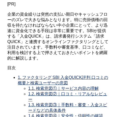
[PR]
企業の資金繰りは突然の支払い期日やキャッシュフロ
ーのズレで大きな悩みとなります。特に売掛債権の回
収を待たなければならない中小企業にとって、より迅
速に資金化できる手段は非常に重要です。SBIが提供
する「入金QUICK」は、請求書発行システム「請求
QUICK」と連携するオンラインファクタリングとして
注目されています。手数料や審査基準、口コミなど、
利用を検討する上で押さえておきたいポイントを網羅
的に解説します。
目次
1.
ファクタリング SBI 入金QUICK評判 口コミの
概要と検索ユーザーの意図
1.1.
検索意図①｜サービス内容の理解
1.2.
検索意図②｜口コミ・リアルなレビュ
ー
1.3.
検索意図③｜手数料・審査・入金スピ
ードなどの具体条件
1.4.
検索意図④｜安全性・信頼性の確認