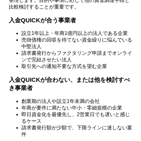
整理します。目的や事情に応じて他の資金調達手段と
比較検討することが重要です。
入金QUICKが合う事業者
設立1年以上・年商1億円以上の法人である企業
売掛債権の回収を待てない資金繰りに悩んでいる
中堅法人
請求書発行からファクタリング申請までオンライ
ンで完結させたい法人
取引先への通知不要な方式を望む企業
入金QUICKが合わない、または他を検討すべ
き事業者
創業期の法人や設立1年未満の会社
年商が要件に満たない中小・零細規模の企業
即日資金化を最優先し、2営業日でも遅いと感じ
るケース
請求書発行額が少額で、下限ラインに達しない案
件