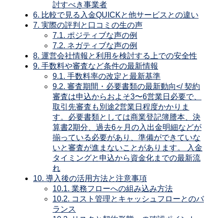
討すべき事業者
6.
比較で見る入金QUICKと他サービスとの違い
7.
実際の評判と口コミの生の声
7.1.
ポジティブな声の例
7.2.
ネガティブな声の例
8.
運営会社情報と利用を検討する上での安全性
9.
手数料や審査など条件の最新情報
9.1.
手数料率の改定と最新基準
9.2.
審査期間・必要書類の最新動向</ 契約
審査は申込からおよそ3〜6営業日必要で、
取引先審査も別途2営業日程度かかりま
す。必要書類としては商業登記簿謄本、決
算書2期分、過去6ヶ月の入出金明細などが
揃っている必要があり、準備ができていな
いと審査が進まないことがあります。 入金
タイミングと申込から資金化までの最新流
れ
10.
導入後の活用方法と注意事項
10.1.
業務フローへの組み込み方法
10.2.
コスト管理とキャッシュフローとのバ
ランス