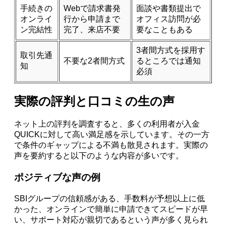
手続きの
Webで請求書発
面談や書類提出で
オンライ
行から申請まで
オフィス訪問が必
ン完結性
完了、来店不要
要なこともある
3者間方式を採用す
取引先通
不要な2者間方式
るところでは通知
知
必須
実際の評判と口コミの生の声
ネット上の評判を調査すると、多くの利用者が入金
QUICKに対して高い満足感を示しています。その一方
で条件のギャップによる不満も散見されます。実際の
声を要約すると以下のような内容が多いです。
ポジティブな声の例
SBIグループの信頼感がある、手数料が予想以上に低
かった、オンラインで簡単に申請できてスピードが早
い、サポート対応が親切であるという声が多く見られ