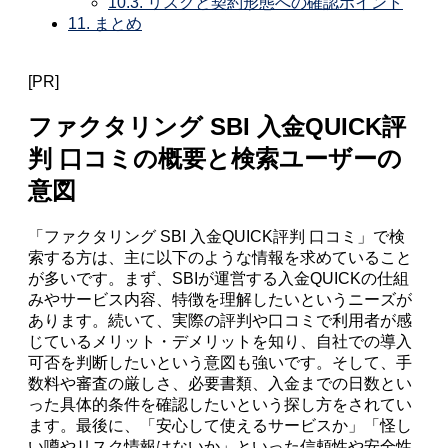
10.3.
リスクと契約形態への確認ポイント
11.
まとめ
[PR]
ファクタリング SBI 入金QUICK評
判 口コミの概要と検索ユーザーの
意図
「ファクタリング SBI 入金QUICK評判 口コミ」で検
索する方は、主に以下のような情報を求めていること
が多いです。まず、SBIが運営する入金QUICKの仕組
みやサービス内容、特徴を理解したいというニーズが
あります。続いて、実際の評判や口コミで利用者が感
じているメリット・デメリットを知り、自社での導入
可否を判断したいという意図も強いです。そして、手
数料や審査の厳しさ、必要書類、入金までの日数とい
った具体的条件を確認したいという探し方をされてい
ます。最後に、「安心して使えるサービスか」「怪し
い噂やリスク情報はないか」といった信頼性や安全性