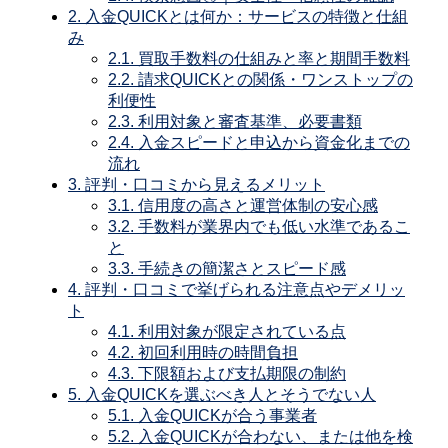
2.
入金QUICKとは何か：サービスの特徴と仕組
み
2.1.
買取手数料の仕組みと率と期間手数料
2.2.
請求QUICKとの関係・ワンストップの
利便性
2.3.
利用対象と審査基準、必要書類
2.4.
入金スピードと申込から資金化までの
流れ
3.
評判・口コミから見えるメリット
3.1.
信用度の高さと運営体制の安心感
3.2.
手数料が業界内でも低い水準であるこ
と
3.3.
手続きの簡潔さとスピード感
4.
評判・口コミで挙げられる注意点やデメリッ
ト
4.1.
利用対象が限定されている点
4.2.
初回利用時の時間負担
4.3.
下限額および支払期限の制約
5.
入金QUICKを選ぶべき人とそうでない人
5.1.
入金QUICKが合う事業者
5.2.
入金QUICKが合わない、または他を検