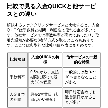
比較で見る入金QUICKと他サービ
スとの違い
類似するファクタリングサービスと比較すると、入金
QUICKは手数料と期間・利便性で優れる点が多いで
す。他社サービスでは手数料率が高めであったり、取
引先通知が必要な3者間方式を取るところもありま
す。ここでは典型的な比較項目を表にまとめます。
入金QUICKの特
他サービスの一般
比較項目
徴
的な特徴
0.5％から、支払
一般的には数％〜
手数料率
期限に応じて最
10％台となること
大3.8％程度
がある
即日対応含めても
入金まで
最短2営業日（初
数営業日かかるこ
の期間
回はやや長め）
とが多い